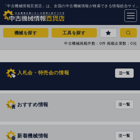
「中古機械情報百貨店」は、全国の中古機械情報が検索できる情報総合サイトです。
menu
機械を探す
工具を探す
中古機械掲載件数：0件 掲載企業数：0社
入札会・特売会の情報
一覧
a
r
r
o
w
おすすめ情報
一覧
新着機械情報
一覧