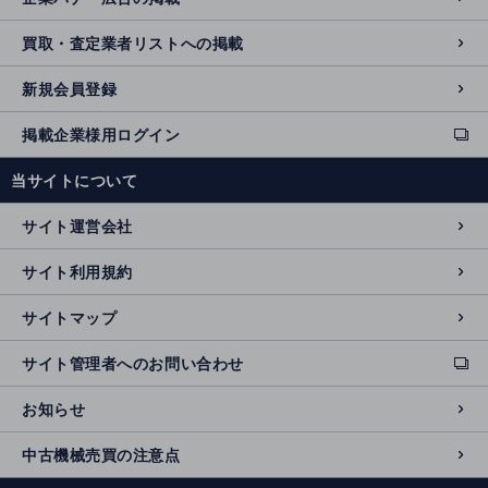
買取・査定業者リストへの掲載
新規会員登録
掲載企業様用ログイン
ext
e
当サイトについて
r
n
サイト運営会社
al
si
サイト利用規約
t
e
サイトマップ
サイト管理者へのお問い合わせ
ext
e
お知らせ
r
n
中古機械売買の注意点
al
si