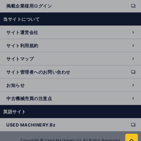
掲載企業様用ログイン
ext
e
当サイトについて
r
n
サイト運営会社
al
si
サイト利用規約
t
e
サイトマップ
サイト管理者へのお問い合わせ
ext
e
お知らせ
r
n
中古機械売買の注意点
al
si
英語サイト
t
e
USED MACHINERY.Bz
ext
e
r
Copyright © Used Machinery.bz All Rights Reserved.