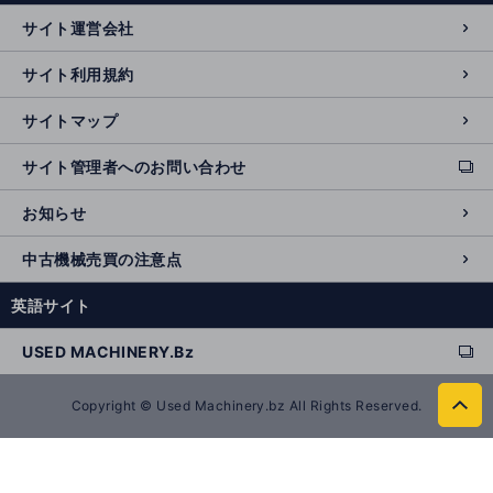
n
サイト運営会社
al
si
サイト利用規約
t
e
サイトマップ
サイト管理者へのお問い合わせ
ext
e
お知らせ
r
n
中古機械売買の注意点
al
si
英語サイト
t
e
USED MACHINERY.Bz
ext
e
r
Copyright © Used Machinery.bz All Rights Reserved.
to
n
p
al
a
si
g