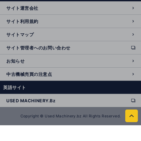
n
サイト運営会社
al
si
サイト利用規約
t
e
サイトマップ
サイト管理者へのお問い合わせ
ext
e
お知らせ
r
n
中古機械売買の注意点
al
si
英語サイト
t
e
USED MACHINERY.Bz
ext
e
r
Copyright © Used Machinery.bz All Rights Reserved.
to
n
p
al
a
si
g