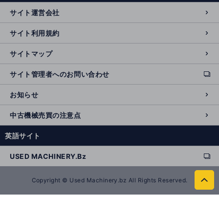
n
サイト運営会社
al
si
サイト利用規約
t
e
サイトマップ
サイト管理者へのお問い合わせ
ext
e
お知らせ
r
n
中古機械売買の注意点
al
si
英語サイト
t
e
USED MACHINERY.Bz
ext
e
r
Copyright © Used Machinery.bz All Rights Reserved.
to
n
p
al
a
si
g