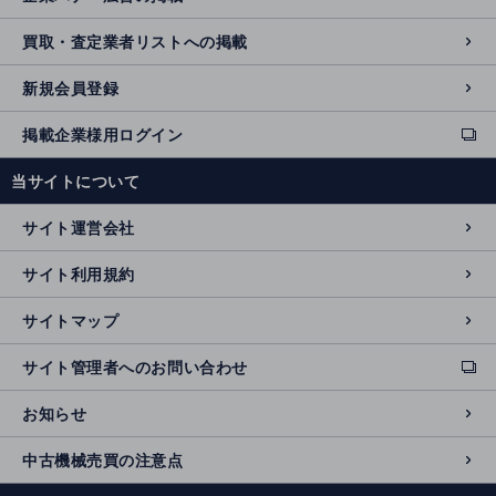
買取・査定業者リストへの掲載
新規会員登録
掲載企業様用ログイン
ext
e
当サイトについて
r
n
サイト運営会社
al
si
サイト利用規約
t
e
サイトマップ
サイト管理者へのお問い合わせ
ext
e
お知らせ
r
n
中古機械売買の注意点
al
si