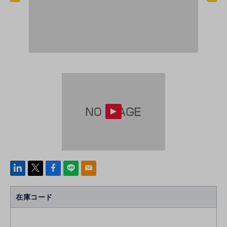
linke
x
Face
line
mail
di
b
n
oo
在庫コード
k