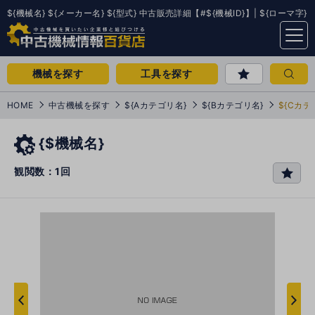
${機械名} ${メーカー名} ${型式} 中古販売詳細【#${機械ID}】| ${ローマ字}
menu
機械を探す
工具を探す
HOME
中古機械を探す
${Aカテゴリ名}
${Bカテゴリ名}
${Cカテ
{$機械名}
観閲数：1回
favo
rit
e
次
へ
へ
前