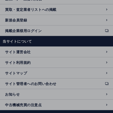
買取・査定業者リストへの掲載
新規会員登録
掲載企業様用ログイン
ext
e
当サイトについて
r
n
サイト運営会社
al
si
サイト利用規約
t
e
サイトマップ
サイト管理者へのお問い合わせ
ext
e
お知らせ
r
n
中古機械売買の注意点
al
si