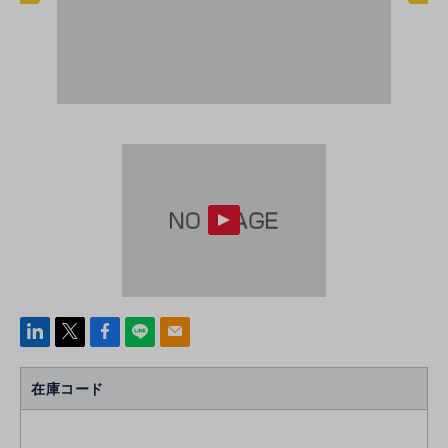
linke
x
Face
line
mail
di
b
n
oo
在庫コード
k