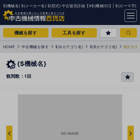
${機械名} ${メーカー名} ${型式} 中古販売詳細【#${機械ID}】| ${ローマ字}
menu
機械を探す
工具を探す
HOME
中古機械を探す
${Aカテゴリ名}
${Bカテゴリ名}
${Cカテ
{$機械名}
観閲数：1回
favo
rit
e
次
へ
へ
前