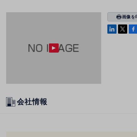
画像を
prin
ti
linke
x
Face
n
di
b
g
n
oo
k
会社情報