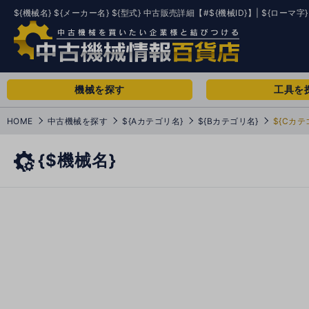
${機械名} ${メーカー名} ${型式} 中古販売詳細【#${機械ID}】| ${ローマ字}
機械を探す
工具を
HOME
中古機械を探す
${Aカテゴリ名}
${Bカテゴリ名}
${Cカテ
{$機械名}