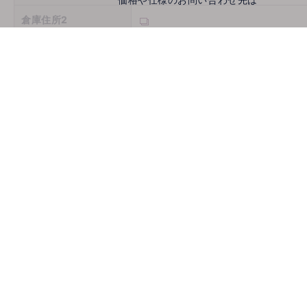
倉庫住所2
倉庫住所3
営業時間
定休日
お問い合わせ
メールでお問い合わせ
mail
取扱機種
ホームページ
古物商許可番号
推薦会社
登録年月日
2026/08/07