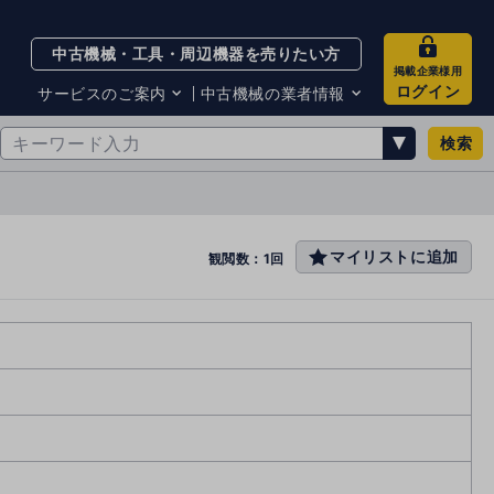
中古機械・工具・周辺機器を売りたい方
掲載企業様用
ログイン
サービスのご案内
中古機械の業者情報
検索
サービスのご案内
掲載企業一覧
お知らせ
買取・査定業者リスト
中古機械販売の注意点
サイト利用規約
マイリストに追加
favo
観閲数：1回
サイト運営会社
rit
メルマガバックナンバー
e