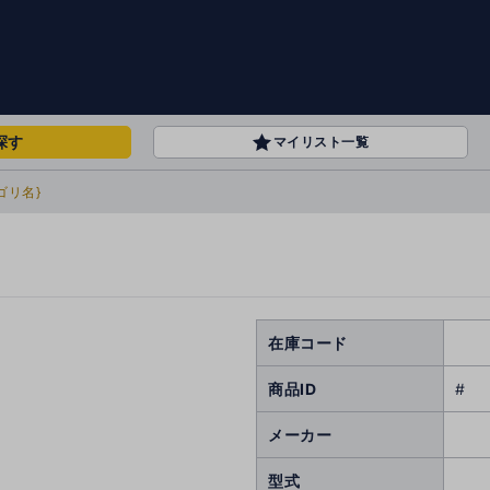
探す
マイリスト一覧
ゴリ名}
在庫コード
商品ID
#
メーカー
型式