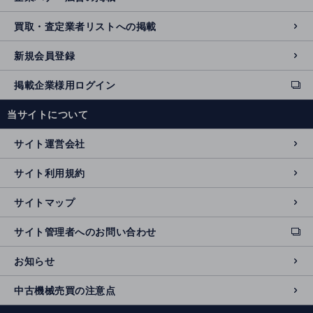
買取・査定業者リストへの掲載
新規会員登録
掲載企業様用ログイン
ext
e
当サイトについて
r
n
サイト運営会社
al
si
サイト利用規約
t
e
サイトマップ
サイト管理者へのお問い合わせ
ext
e
お知らせ
r
n
中古機械売買の注意点
al
si