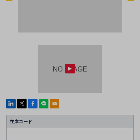
linke
x
Face
line
mail
di
b
n
oo
在庫コード
k