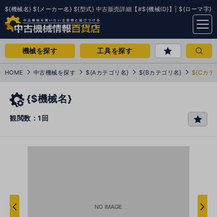
${機械名} ${メーカー名} ${型式} 中古販売詳細【#${機械ID}】| ${ローマ字}
menu
機械を探す
工具を探す
HOME
中古機械を探す
${Aカテゴリ名}
${Bカテゴリ名}
${Cカテ
{$機械名}
観閲数：1回
favo
rit
e
次
へ
へ
前