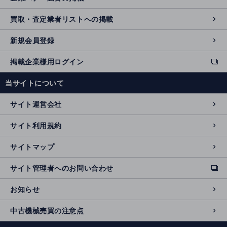
買取・査定業者リストへの掲載
新規会員登録
掲載企業様用ログイン
ext
e
当サイトについて
r
n
サイト運営会社
al
si
サイト利用規約
t
e
サイトマップ
サイト管理者へのお問い合わせ
ext
e
お知らせ
r
n
中古機械売買の注意点
al
si