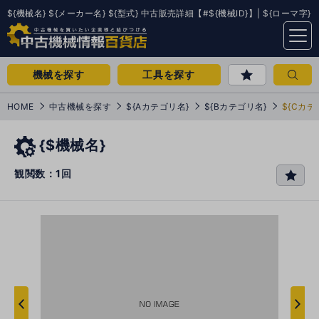
${機械名} ${メーカー名} ${型式} 中古販売詳細【#${機械ID}】| ${ローマ字}
menu
機械を探す
工具を探す
HOME
中古機械を探す
${Aカテゴリ名}
${Bカテゴリ名}
${Cカテ
{$機械名}
観閲数：1回
favo
rit
e
次
へ
へ
前