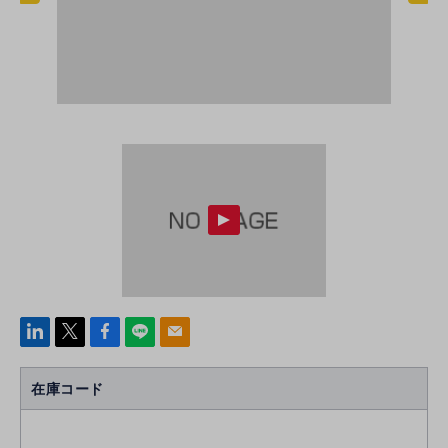
linke
x
Face
line
mail
di
b
n
oo
在庫コード
k