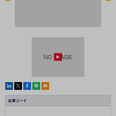
linke
x
Face
line
mail
di
b
n
oo
在庫コード
k