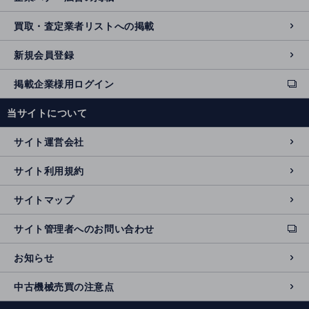
買取・査定業者リストへの掲載
新規会員登録
掲載企業様用ログイン
ext
e
当サイトについて
r
n
サイト運営会社
al
si
サイト利用規約
t
e
サイトマップ
サイト管理者へのお問い合わせ
ext
e
お知らせ
r
n
中古機械売買の注意点
al
si