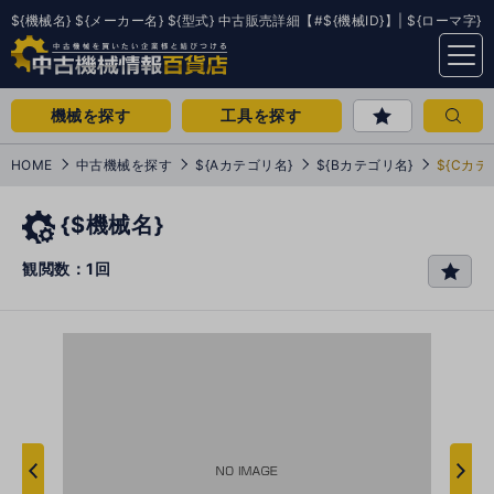
${機械名} ${メーカー名} ${型式} 中古販売詳細【#${機械ID}】| ${ローマ字}
menu
機械を探す
工具を探す
HOME
中古機械を探す
${Aカテゴリ名}
${Bカテゴリ名}
${Cカテ
{$機械名}
観閲数：1回
favo
rit
e
次
へ
へ
前