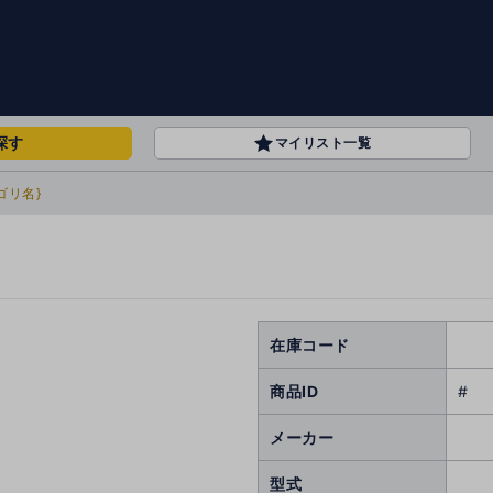
探す
マイリスト一覧
ゴリ名}
在庫コード
商品ID
#
メーカー
型式