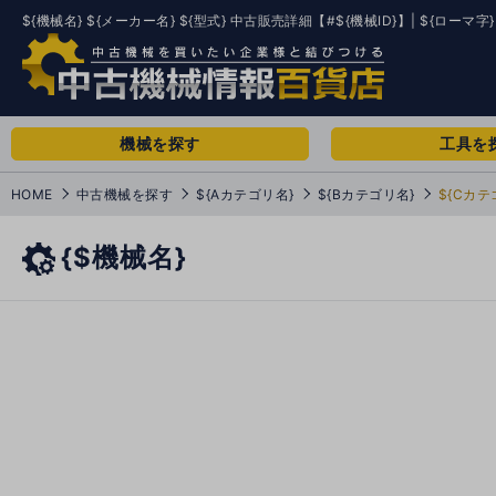
${機械名} ${メーカー名} ${型式} 中古販売詳細【#${機械ID}】| ${ローマ字}
機械を探す
工具を
HOME
中古機械を探す
${Aカテゴリ名}
${Bカテゴリ名}
${Cカテ
{$機械名}