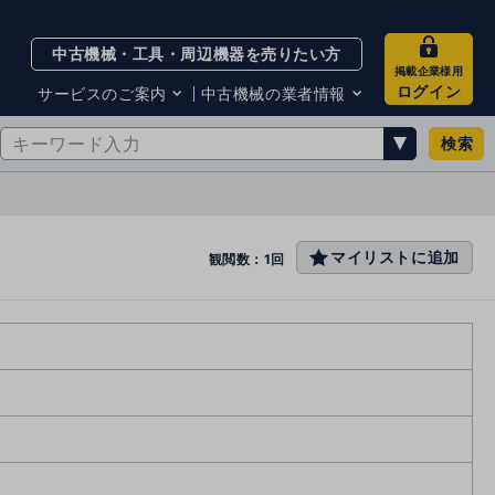
中古機械・工具・周辺機器を売りたい方
掲載企業様用
ログイン
サービスのご案内
中古機械の業者情報
検索
サービスのご案内
掲載企業一覧
お知らせ
買取・査定業者リスト
中古機械販売の注意点
サイト利用規約
マイリストに追加
favo
観閲数：1回
サイト運営会社
rit
メルマガバックナンバー
e