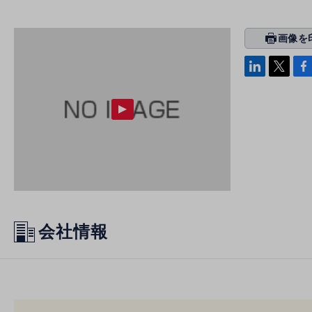
画像を
prin
ti
linke
x
Face
n
di
b
g
n
oo
k
会社情報