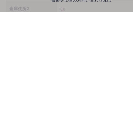
倉庫住所2
倉庫住所3
営業時間
定休日
お問い合わせ
メールでお問い合わせ
mail
取扱機種
ホームページ
古物商許可番号
推薦会社
登録年月日
2026/08/08