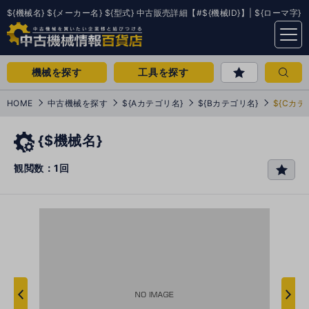
${機械名} ${メーカー名} ${型式} 中古販売詳細【#${機械ID}】| ${ローマ字}
menu
機械を探す
工具を探す
HOME
中古機械を探す
${Aカテゴリ名}
${Bカテゴリ名}
${Cカテ
{$機械名}
観閲数：1回
favo
rit
e
次
へ
へ
前