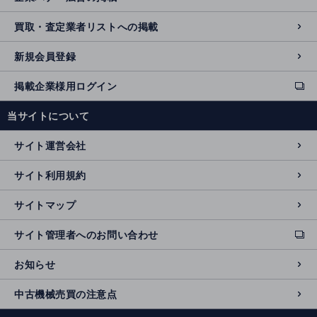
買取・査定業者リストへの掲載
新規会員登録
掲載企業様用ログイン
ext
e
当サイトについて
r
n
サイト運営会社
al
si
サイト利用規約
t
e
サイトマップ
サイト管理者へのお問い合わせ
ext
e
お知らせ
r
n
中古機械売買の注意点
al
si