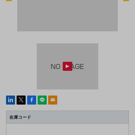
linke
x
Face
line
mail
di
b
n
oo
在庫コード
k