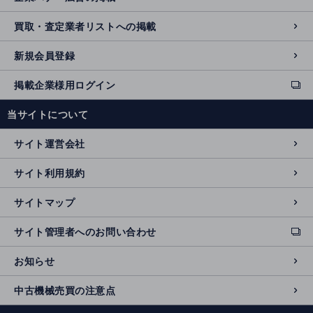
買取・査定業者リストへの掲載
新規会員登録
掲載企業様用ログイン
ext
e
当サイトについて
r
n
サイト運営会社
al
si
サイト利用規約
t
e
サイトマップ
サイト管理者へのお問い合わせ
ext
e
お知らせ
r
n
中古機械売買の注意点
al
si