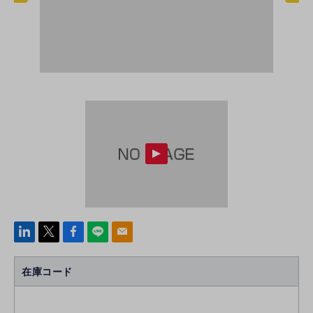
linke
x
Face
line
mail
di
b
n
oo
在庫コード
k