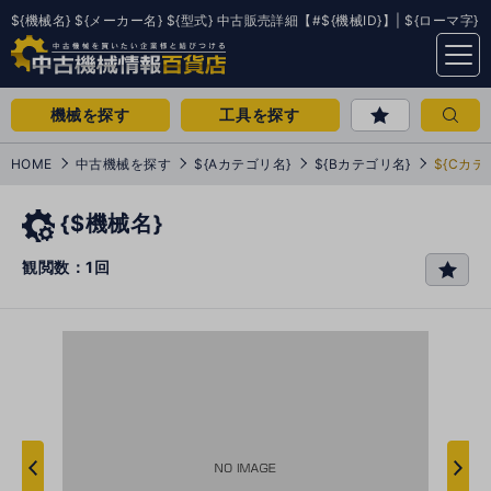
${機械名} ${メーカー名} ${型式} 中古販売詳細【#${機械ID}】| ${ローマ字}
menu
機械を探す
工具を探す
HOME
中古機械を探す
${Aカテゴリ名}
${Bカテゴリ名}
${Cカテ
{$機械名}
観閲数：1回
favo
rit
e
次
へ
へ
前