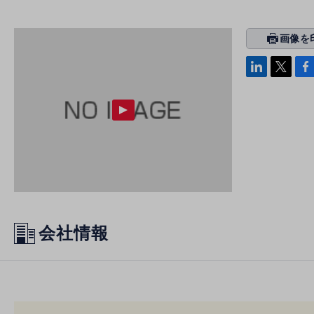
画像を
prin
ti
linke
x
Face
n
di
b
g
n
oo
k
会社情報