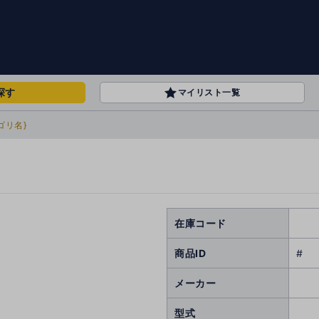
探す
マイリスト一覧
ゴリ名}
在庫コード
商品ID
#
メーカー
型式