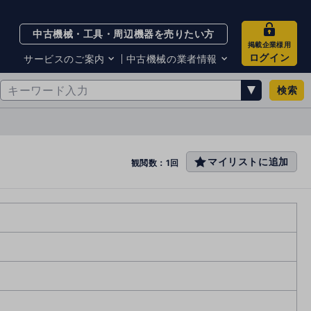
中古機械・工具・周辺機器を売りたい方
掲載企業様用
ログイン
サービスのご案内
中古機械の業者情報
検索
サービスのご案内
掲載企業一覧
お知らせ
買取・査定業者リスト
中古機械販売の注意点
サイト利用規約
マイリストに追加
favo
観閲数：1回
サイト運営会社
rit
メルマガバックナンバー
e