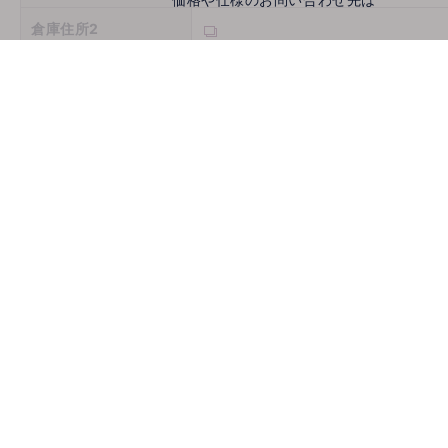
倉庫住所2
倉庫住所3
営業時間
定休日
お問い合わせ
メールでお問い合わせ
mail
取扱機種
ホームページ
古物商許可番号
推薦会社
登録年月日
2026/08/06