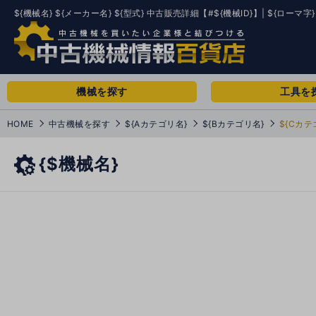
${機械名} ${メーカー名} ${型式} 中古販売詳細【#${機械ID}】| ${ローマ字}
機械を探す
工具を
HOME
中古機械を探す
${Aカテゴリ名}
${Bカテゴリ名}
${Cカテ
{$機械名}