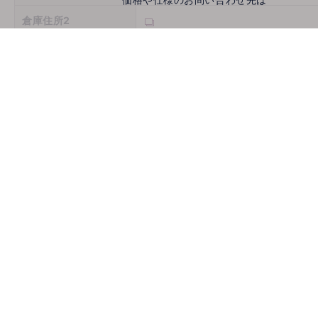
倉庫住所2
倉庫住所3
営業時間
定休日
お問い合わせ
メールでお問い合わせ
mail
取扱機種
ホームページ
古物商許可番号
推薦会社
登録年月日
2026/08/08