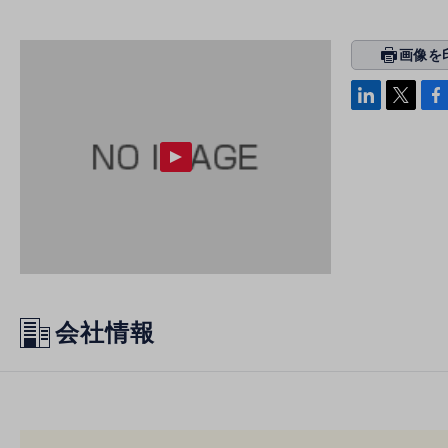
画像を
prin
ti
linke
x
Face
n
di
b
g
n
oo
k
会社情報