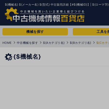
${機械名} ${メーカー名} ${型式} 中古販売詳細【#${機械ID}】| ${ローマ字}
機械を探す
工具を
HOME
中古機械を探す
${Aカテゴリ名}
${Bカテゴリ名}
${Cカテ
{$機械名}