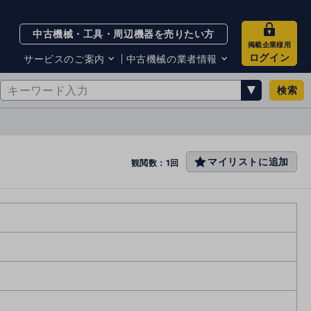
中古機械・工具・周辺機器を売りたい方
掲載企業様用
ログイン
サービスのご案内
中古機械の業者情報
検索
サービスのご案内
掲載企業一覧
お知らせ
買取・査定業者リスト
中古機械販売の注意点
サイト利用規約
マイリストに追加
favo
観閲数：1回
サイト運営会社
rit
メルマガバックナンバー
e