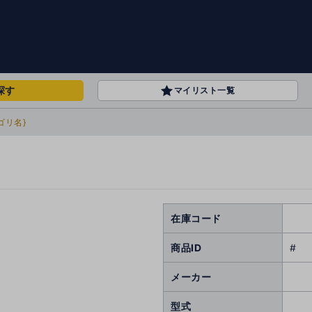
探す
マイリスト一覧
ゴリ名}
在庫コード
商品ID
#
メーカー
型式