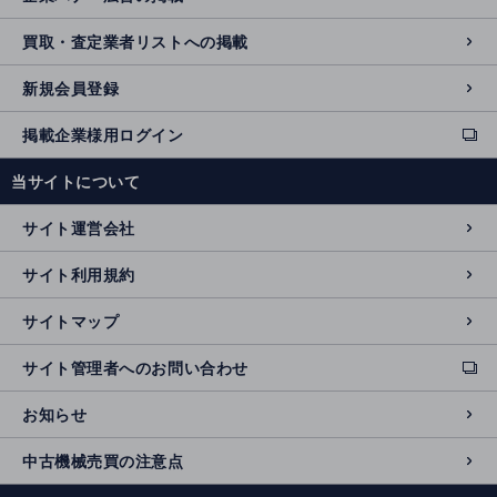
買取・査定業者リストへの掲載
新規会員登録
掲載企業様用ログイン
ext
e
当サイトについて
r
n
サイト運営会社
al
si
サイト利用規約
t
e
サイトマップ
サイト管理者へのお問い合わせ
ext
e
お知らせ
r
n
中古機械売買の注意点
al
si