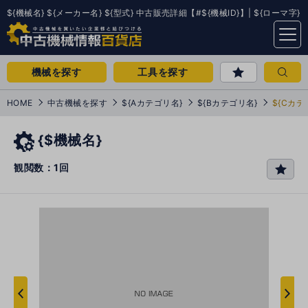
${機械名} ${メーカー名} ${型式} 中古販売詳細【#${機械ID}】| ${ローマ字}
menu
機械を探す
工具を探す
HOME
中古機械を探す
${Aカテゴリ名}
${Bカテゴリ名}
${Cカテ
{$機械名}
観閲数：1回
favo
rit
e
次
へ
へ
前