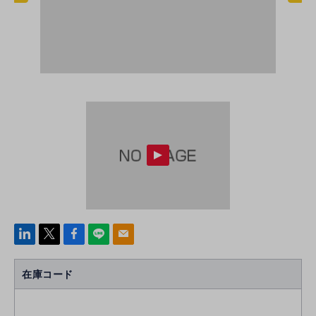
linke
x
Face
line
mail
di
b
n
oo
在庫コード
k