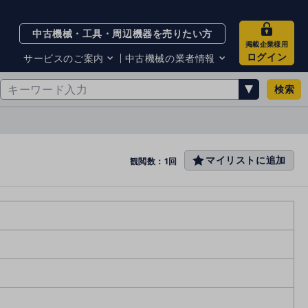
中古機械・工具・周辺機器を売りたい方
掲載企業様用
ログイン
サービスのご案内
中古機械の業者情報
検索
サービスのご案内
掲載企業一覧
お知らせ
買取・査定業者リスト
中古機械販売の注意点
サイト利用規約
マイリストに追加
favo
観閲数：1回
サイト運営会社
rit
メルマガバックナンバー
e