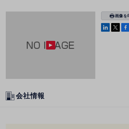
画像を
prin
ti
linke
x
Face
n
di
b
g
n
oo
k
会社情報