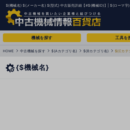
${機械名} ${メーカー名} ${型式} 中古販売詳細【#${機械ID}】| ${ローマ字}
機械を探す
工具を
HOME
中古機械を探す
${Aカテゴリ名}
${Bカテゴリ名}
${Cカテ
{$機械名}