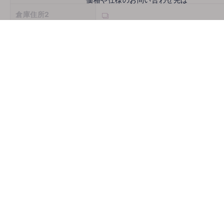
倉庫住所2
倉庫住所3
営業時間
定休日
お問い合わせ
メールでお問い合わせ
mail
取扱機種
ホームページ
古物商許可番号
推薦会社
登録年月日
2026/08/06