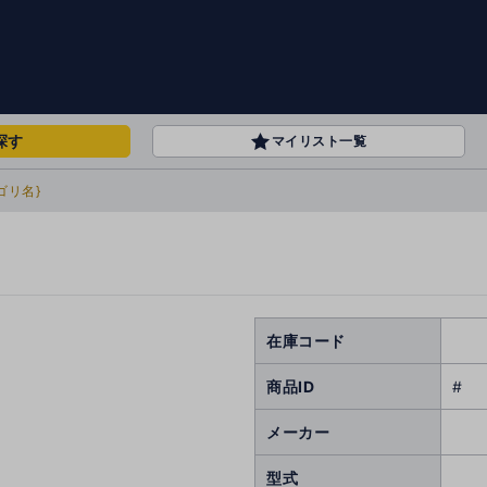
探す
マイリスト一覧
ゴリ名}
在庫コード
商品ID
#
メーカー
型式