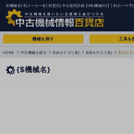
${機械名} ${メーカー名} ${型式} 中古販売詳細【#${機械ID}】| ${ローマ字}
機械を探す
工具を
HOME
中古機械を探す
${Aカテゴリ名}
${Bカテゴリ名}
${Cカテ
{$機械名}