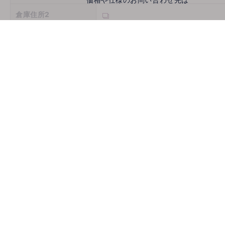
倉庫住所2
倉庫住所3
営業時間
定休日
お問い合わせ
メールでお問い合わせ
mail
取扱機種
ホームページ
古物商許可番号
推薦会社
登録年月日
2026/08/06