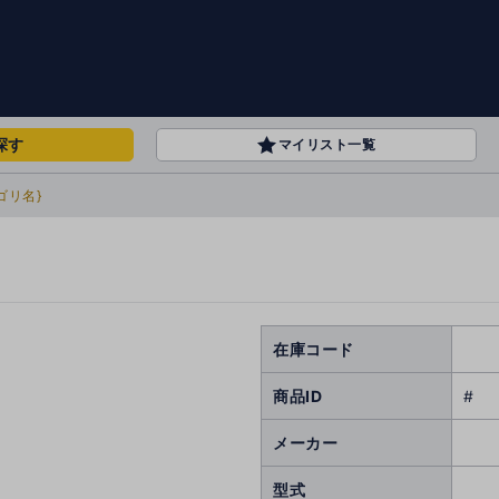
探す
マイリスト一覧
ゴリ名}
在庫コード
商品ID
#
メーカー
型式