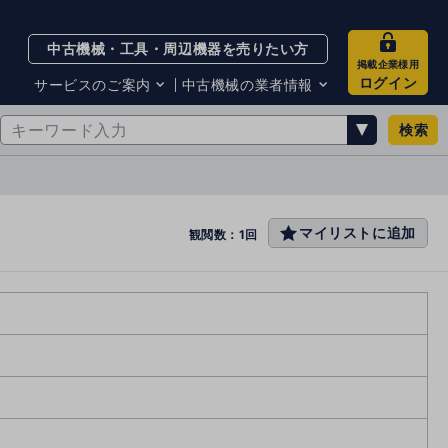
中古機械・工具・周辺機器を売りたい方
掲載企業様用
ログイン
サービスのご案内
中古機械の業者情報
検索
サービスのご案内
掲載企業一覧
お知らせ
買取・査定業者リスト
中古機械販売の注意点
サイト利用規約
マイリストに追加
favo
観閲数：1回
サイト運営会社
rit
メルマガバックナンバー
e