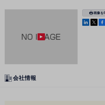
画像を
prin
ti
linke
x
Face
n
di
b
g
n
oo
k
会社情報