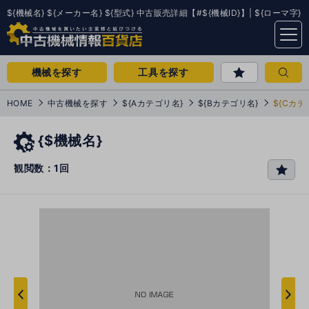
${機械名} ${メーカー名} ${型式} 中古販売詳細【#${機械ID}】| ${ローマ字}
menu
機械を探す
工具を探す
HOME
中古機械を探す
${Aカテゴリ名}
${Bカテゴリ名}
${Cカテ
{$機械名}
観閲数：1回
favo
rit
e
次
へ
へ
前