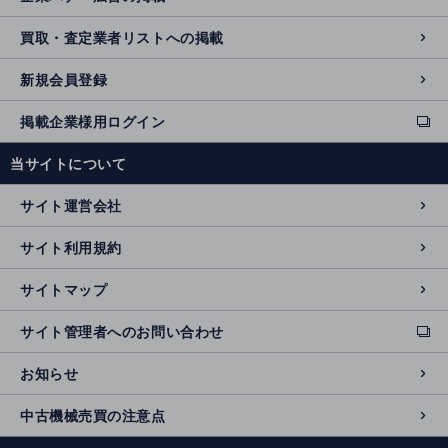
買取・査定業者リストへの掲載
新規会員登録
掲載企業様用ログイン
ext
e
当サイトについて
r
n
サイト運営会社
al
si
サイト利用規約
t
e
サイトマップ
サイト管理者へのお問い合わせ
ext
e
お知らせ
r
n
中古機械売買の注意点
al
si