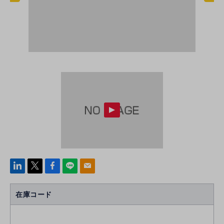
linke
x
Face
line
mail
di
b
n
oo
在庫コード
k