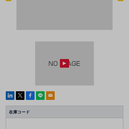
linke
x
Face
line
mail
di
b
n
oo
在庫コード
k