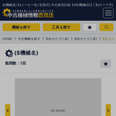
${機械名} ${メーカー名} ${型式} 中古販売詳細【#${機械ID}】| ${ローマ字}
menu
機械を探す
工具を探す
HOME
中古機械を探す
${Aカテゴリ名}
${Bカテゴリ名}
${Cカテ
{$機械名}
観閲数：1回
favo
rit
e
次
へ
へ
前