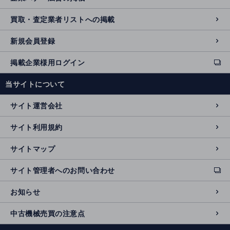
買取・査定業者リストへの掲載
新規会員登録
掲載企業様用ログイン
ext
e
当サイトについて
r
n
サイト運営会社
al
si
サイト利用規約
t
e
サイトマップ
サイト管理者へのお問い合わせ
ext
e
お知らせ
r
n
中古機械売買の注意点
al
si