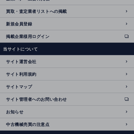
買取・査定業者リストへの掲載
新規会員登録
掲載企業様用ログイン
ext
e
当サイトについて
r
n
サイト運営会社
al
si
サイト利用規約
t
e
サイトマップ
サイト管理者へのお問い合わせ
ext
e
お知らせ
r
n
中古機械売買の注意点
al
si