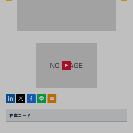
linke
x
Face
line
mail
di
b
n
oo
在庫コード
k