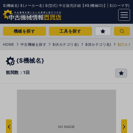
${機械名} ${メーカー名} ${型式} 中古販売詳細【#${機械ID}】| ${ローマ字}
menu
機械を探す
工具を探す
HOME
中古機械を探す
${Aカテゴリ名}
${Bカテゴリ名}
${Cカテ
{$機械名}
観閲数：1回
favo
rit
e
次
へ
へ
前