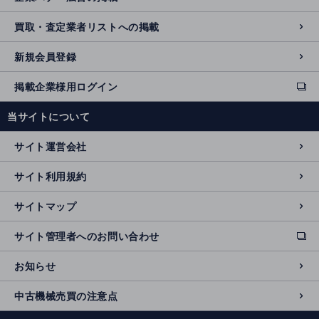
買取・査定業者リストへの掲載
新規会員登録
掲載企業様用ログイン
ext
e
当サイトについて
r
n
サイト運営会社
al
si
サイト利用規約
t
e
サイトマップ
サイト管理者へのお問い合わせ
ext
e
お知らせ
r
n
中古機械売買の注意点
al
si