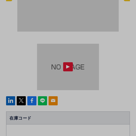
linke
x
Face
line
mail
di
b
n
oo
在庫コード
k