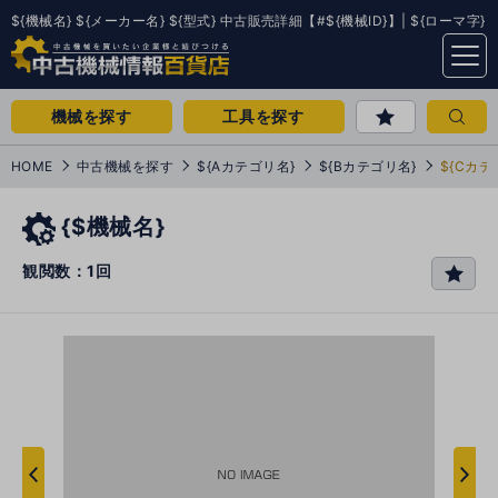
${機械名} ${メーカー名} ${型式} 中古販売詳細【#${機械ID}】| ${ローマ字}
menu
機械を探す
工具を探す
HOME
中古機械を探す
${Aカテゴリ名}
${Bカテゴリ名}
${Cカテ
{$機械名}
観閲数：1回
favo
rit
e
次
へ
へ
前