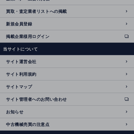
買取・査定業者リストへの掲載
新規会員登録
掲載企業様用ログイン
ext
e
当サイトについて
r
n
サイト運営会社
al
si
サイト利用規約
t
e
サイトマップ
サイト管理者へのお問い合わせ
ext
e
お知らせ
r
n
中古機械売買の注意点
al
si