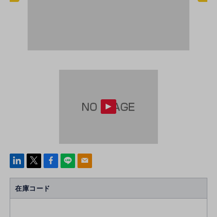
linke
x
Face
line
mail
di
b
n
oo
在庫コード
k