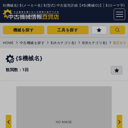
${機械名} ${メーカー名} ${型式} 中古販売詳細【#${機械ID}】| ${ローマ字}
menu
機械を探す
工具を探す
HOME
中古機械を探す
${Aカテゴリ名}
${Bカテゴリ名}
${Cカテ
{$機械名}
観閲数：1回
favo
rit
e
次
へ
へ
前