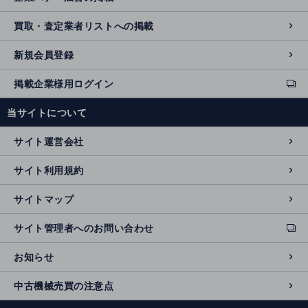
買取・査定業者リストへの掲載
新規会員登録
掲載企業様用ログイン
ext
e
当サイトについて
r
n
サイト運営会社
al
si
サイト利用規約
t
e
サイトマップ
サイト管理者へのお問い合わせ
ext
e
お知らせ
r
n
中古機械売買の注意点
al
si