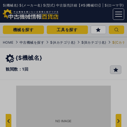
${機械名} ${メーカー名} ${型式} 中古販売詳細【#${機械ID}】| ${ローマ字}
menu
機械を探す
工具を探す
HOME
中古機械を探す
${Aカテゴリ名}
${Bカテゴリ名}
${Cカテ
{$機械名}
観閲数：1回
favo
rit
e
次
へ
へ
前