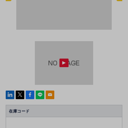
linke
x
Face
line
mail
di
b
n
oo
在庫コード
k