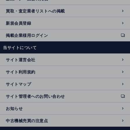
買取・査定業者リストへの掲載
新規会員登録
掲載企業様用ログイン
ext
e
当サイトについて
r
n
サイト運営会社
al
si
サイト利用規約
t
e
サイトマップ
サイト管理者へのお問い合わせ
ext
e
お知らせ
r
n
中古機械売買の注意点
al
si