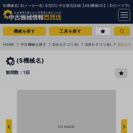
${機械名} ${メーカー名} ${型式} 中古販売詳細【#${機械ID}】| ${ローマ字}
menu
機械を探す
工具を探す
HOME
中古機械を探す
${Aカテゴリ名}
${Bカテゴリ名}
${Cカテ
{$機械名}
観閲数：1回
favo
rit
e
次
へ
へ
前