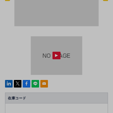
linke
x
Face
line
mail
di
b
n
oo
在庫コード
k