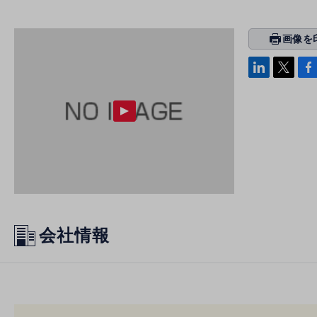
画像を
prin
ti
linke
x
Face
n
di
b
g
n
oo
k
会社情報