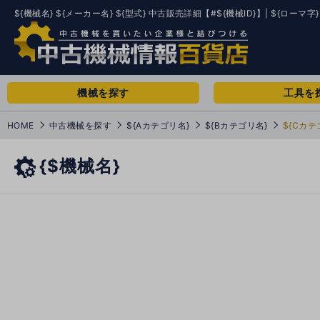
${機械名} ${メーカー名} ${型式} 中古販売詳細【#${機械ID}】| ${ローマ字}
機械を探す
工具を
HOME
中古機械を探す
${Aカテゴリ名}
${Bカテゴリ名}
${Cカテ
{$機械名}