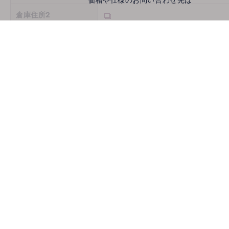
倉庫住所2
倉庫住所3
営業時間
定休日
お問い合わせ
メールでお問い合わせ
mail
取扱機種
ホームページ
古物商許可番号
推薦会社
登録年月日
2026/08/09