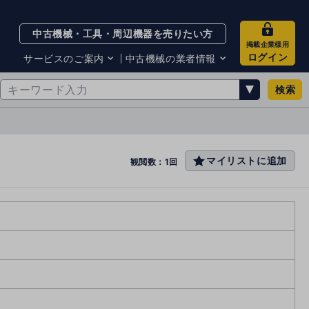
中古機械・工具・周辺機器を売りたい方
掲載企業様用
ログイン
サービスのご案内
中古機械の業者情報
検索
サービスのご案内
掲載企業一覧
お知らせ
買取・査定業者リスト
中古機械販売の注意点
サイト利用規約
マイリストに追加
favo
観閲数：1回
サイト運営会社
rit
メルマガバックナンバー
e