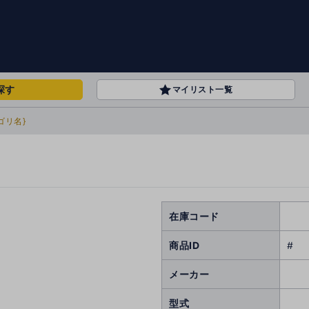
探す
マイリスト一覧
ゴリ名}
在庫コード
商品ID
#
メーカー
型式