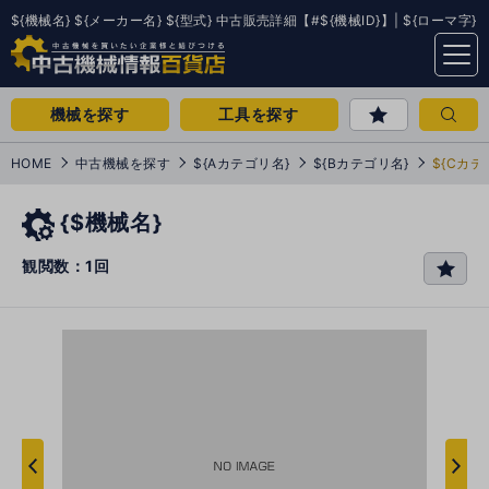
${機械名} ${メーカー名} ${型式} 中古販売詳細【#${機械ID}】| ${ローマ字}
menu
機械を探す
工具を探す
HOME
中古機械を探す
${Aカテゴリ名}
${Bカテゴリ名}
${Cカテ
{$機械名}
観閲数：1回
favo
rit
e
次
へ
へ
前