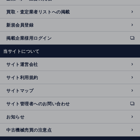
買取・査定業者リストへの掲載
新規会員登録
掲載企業様用ログイン
ext
e
当サイトについて
r
n
サイト運営会社
al
si
サイト利用規約
t
e
サイトマップ
サイト管理者へのお問い合わせ
ext
e
お知らせ
r
n
中古機械売買の注意点
al
si