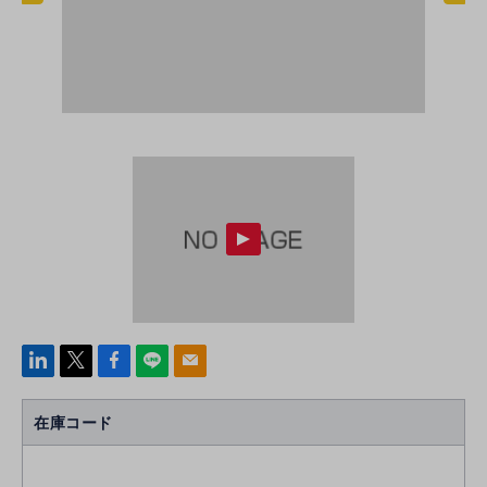
linke
x
Face
line
mail
di
b
n
oo
在庫コード
k