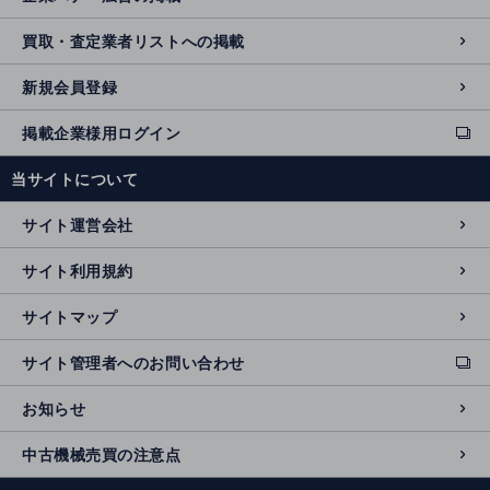
買取・査定業者リストへの掲載
新規会員登録
掲載企業様用ログイン
ext
e
当サイトについて
r
n
サイト運営会社
al
si
サイト利用規約
t
e
サイトマップ
サイト管理者へのお問い合わせ
ext
e
お知らせ
r
n
中古機械売買の注意点
al
si