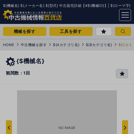
${機械名} ${メーカー名} ${型式} 中古販売詳細【#${機械ID}】| ${ローマ字}
menu
機械を探す
工具を探す
HOME
中古機械を探す
${Aカテゴリ名}
${Bカテゴリ名}
${Cカテ
{$機械名}
観閲数：1回
favo
rit
e
次
へ
へ
前