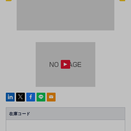
linke
x
Face
line
mail
di
b
n
oo
在庫コード
k