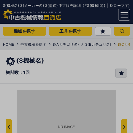
${機械名} ${メーカー名} ${型式} 中古販売詳細【#${機械ID}】| ${ローマ字}
menu
機械を探す
工具を探す
HOME
中古機械を探す
${Aカテゴリ名}
${Bカテゴリ名}
${Cカテ
{$機械名}
観閲数：1回
favo
rit
e
次
へ
へ
前