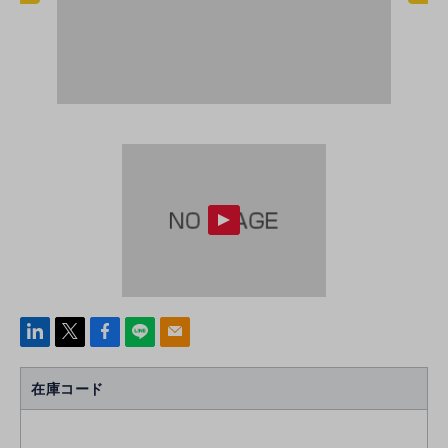
linke
x
Face
line
mail
di
b
n
oo
在庫コード
k