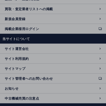
買取・査定業者リストへの掲載
新規会員登録
掲載企業様用ログイン
ext
e
当サイトについて
r
n
サイト運営会社
al
si
サイト利用規約
t
e
サイトマップ
サイト管理者へのお問い合わせ
ext
e
お知らせ
r
n
中古機械売買の注意点
al
si