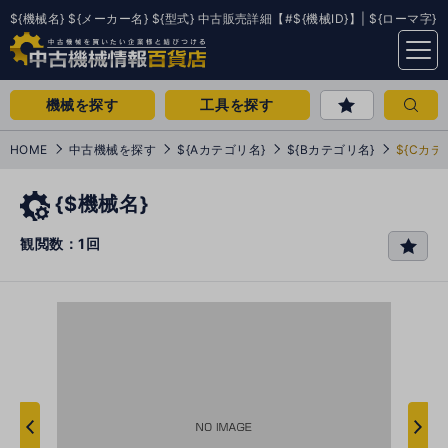
${機械名} ${メーカー名} ${型式} 中古販売詳細【#${機械ID}】| ${ローマ字}
menu
機械を探す
工具を探す
HOME
中古機械を探す
${Aカテゴリ名}
${Bカテゴリ名}
${Cカテ
{$機械名}
観閲数：1回
favo
rit
e
次
へ
へ
前