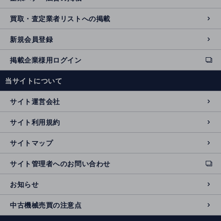
買取・査定業者リストへの掲載
新規会員登録
掲載企業様用ログイン
ext
e
当サイトについて
r
n
サイト運営会社
al
si
サイト利用規約
t
e
サイトマップ
サイト管理者へのお問い合わせ
ext
e
お知らせ
r
n
中古機械売買の注意点
al
si