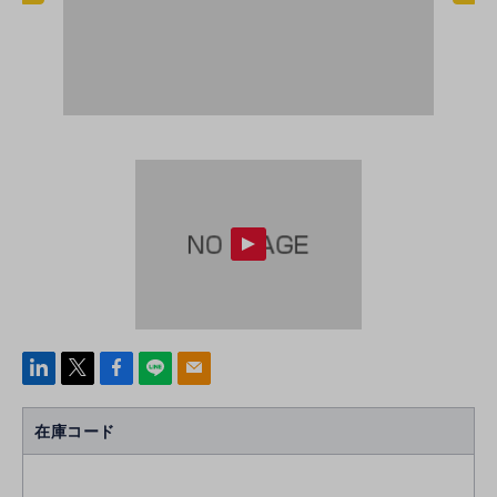
linke
x
Face
line
mail
di
b
n
oo
在庫コード
k