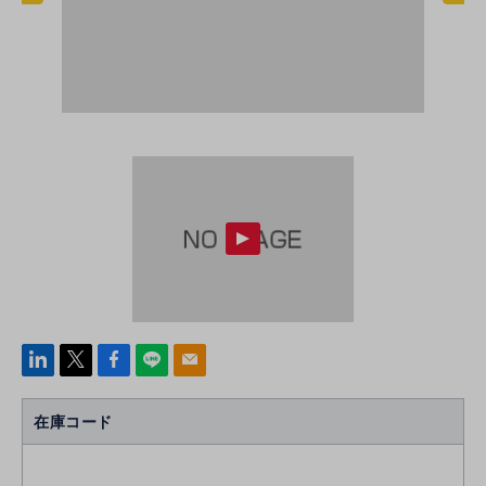
linke
x
Face
line
mail
di
b
n
oo
在庫コード
k