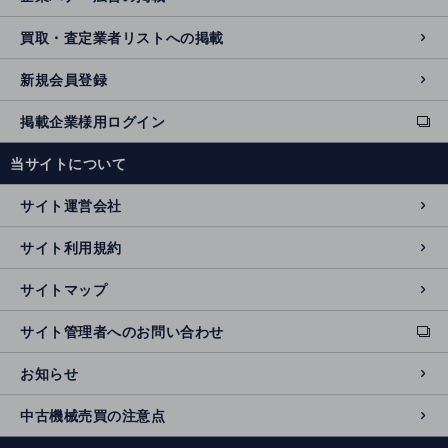
買取・査定業者リストへの掲載
新規会員登録
掲載企業様用ログイン
ext
e
当サイトについて
r
n
サイト運営会社
al
si
サイト利用規約
t
e
サイトマップ
サイト管理者へのお問い合わせ
ext
e
お知らせ
r
n
中古機械売買の注意点
al
si