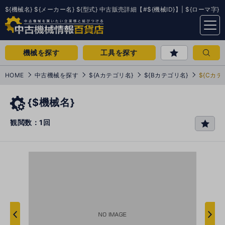
${機械名} ${メーカー名} ${型式} 中古販売詳細【#${機械ID}】| ${ローマ字}
menu
機械を探す
工具を探す
HOME
中古機械を探す
${Aカテゴリ名}
${Bカテゴリ名}
${Cカテ
{$機械名}
観閲数：1回
favo
rit
e
次
へ
へ
前