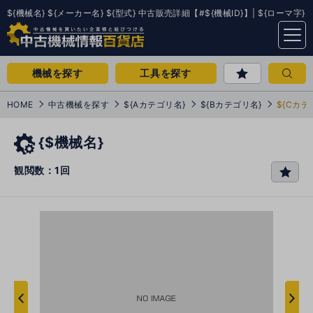
${機械名} ${メーカー名} ${型式} 中古販売詳細【#${機械ID}】| ${ローマ字}
menu
機械を探す
工具を探す
HOME
中古機械を探す
${Aカテゴリ名}
${Bカテゴリ名}
${Cカテ
{$機械名}
観閲数：1回
favo
rit
e
次
へ
へ
前