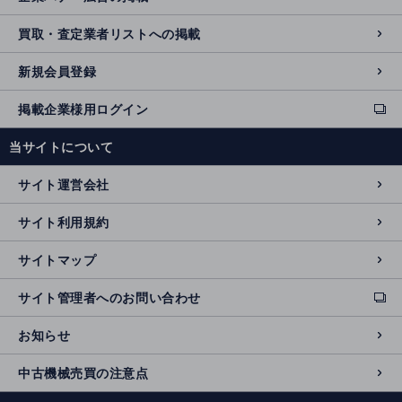
買取・査定業者リストへの掲載
新規会員登録
掲載企業様用ログイン
ext
e
当サイトについて
r
n
サイト運営会社
al
si
サイト利用規約
t
e
サイトマップ
サイト管理者へのお問い合わせ
ext
e
お知らせ
r
n
中古機械売買の注意点
al
si