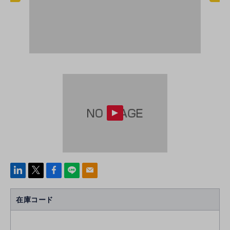
linke
x
Face
line
mail
di
b
n
oo
在庫コード
k