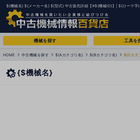
${機械名} ${メーカー名} ${型式} 中古販売詳細【#${機械ID}】| ${ローマ字}
機械を探す
工具を
HOME
中古機械を探す
${Aカテゴリ名}
${Bカテゴリ名}
${Cカテ
{$機械名}