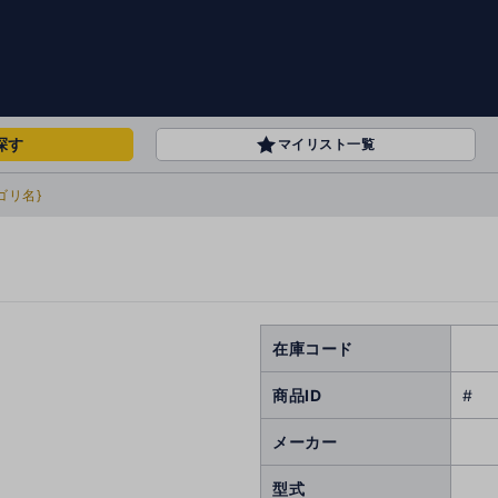
探す
マイリスト一覧
ゴリ名}
在庫コード
商品ID
#
メーカー
型式