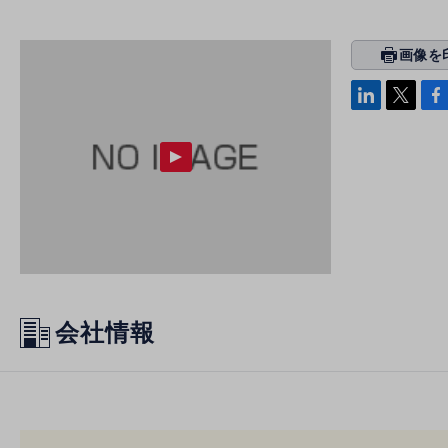
画像を
prin
ti
linke
x
Face
n
di
b
g
n
oo
k
会社情報