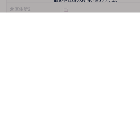
倉庫住所2
倉庫住所3
営業時間
定休日
お問い合わせ
メールでお問い合わせ
mail
取扱機種
ホームページ
古物商許可番号
推薦会社
登録年月日
2026/08/07