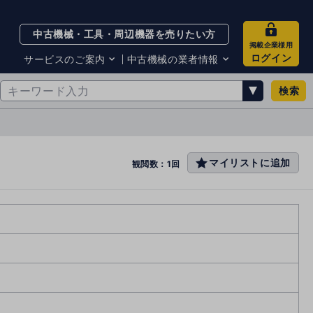
中古機械・工具・周辺機器を売りたい方
掲載企業様用
ログイン
サービスのご案内
中古機械の業者情報
検索
サービスのご案内
掲載企業一覧
お知らせ
買取・査定業者リスト
中古機械販売の注意点
サイト利用規約
マイリストに追加
favo
観閲数：1回
サイト運営会社
rit
メルマガバックナンバー
e