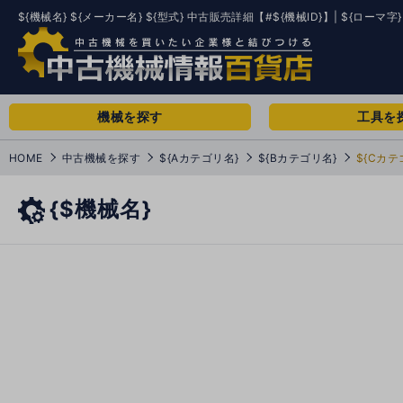
${機械名} ${メーカー名} ${型式} 中古販売詳細【#${機械ID}】| ${ローマ字}
機械を探す
工具を
HOME
中古機械を探す
${Aカテゴリ名}
${Bカテゴリ名}
${Cカテ
{$機械名}