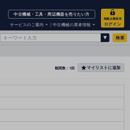
中古機械・工具・周辺機器を売りたい方
掲載企業様用
ログイン
サービスのご案内
中古機械の業者情報
検索
サービスのご案内
掲載企業一覧
お知らせ
買取・査定業者リスト
中古機械販売の注意点
サイト利用規約
マイリストに追加
favo
観閲数：1回
サイト運営会社
rit
メルマガバックナンバー
e