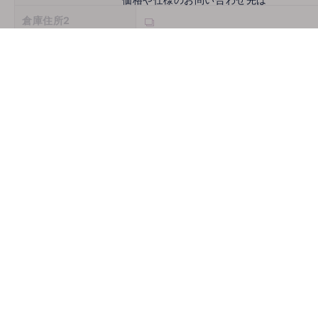
倉庫住所2
倉庫住所3
営業時間
定休日
お問い合わせ
メールでお問い合わせ
mail
取扱機種
ホームページ
古物商許可番号
推薦会社
登録年月日
2026/08/07