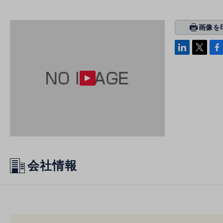
画像を
prin
ti
linke
x
Face
n
di
b
g
n
oo
k
会社情報