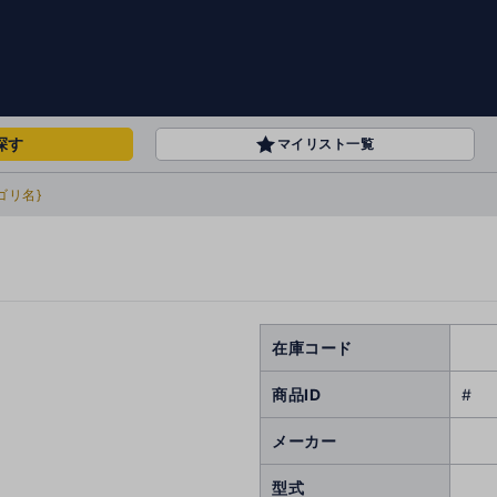
探す
マイリスト一覧
ゴリ名}
在庫コード
商品ID
#
メーカー
型式