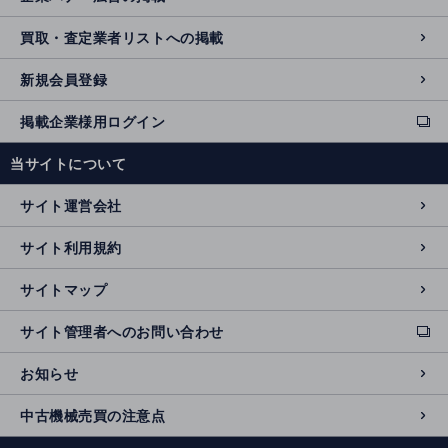
買取・査定業者リストへの掲載
新規会員登録
掲載企業様用ログイン
ext
e
当サイトについて
r
n
サイト運営会社
al
si
サイト利用規約
t
e
サイトマップ
サイト管理者へのお問い合わせ
ext
e
お知らせ
r
n
中古機械売買の注意点
al
si