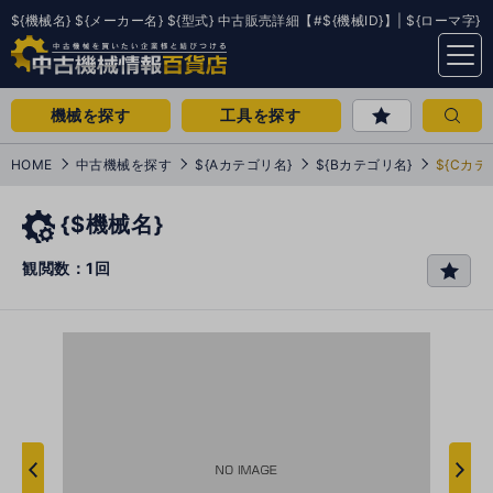
${機械名} ${メーカー名} ${型式} 中古販売詳細【#${機械ID}】| ${ローマ字}
menu
機械を探す
工具を探す
HOME
中古機械を探す
${Aカテゴリ名}
${Bカテゴリ名}
${Cカテ
{$機械名}
観閲数：1回
favo
rit
e
次
へ
へ
前