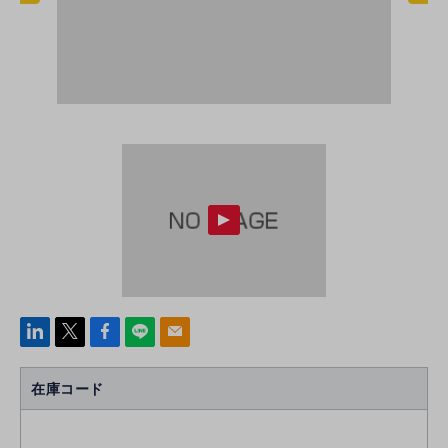
linke
x
Face
line
mail
di
b
n
oo
在庫コード
k