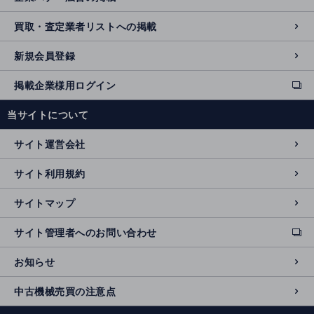
買取・査定業者リストへの掲載
新規会員登録
掲載企業様用ログイン
ext
e
当サイトについて
r
n
サイト運営会社
al
si
サイト利用規約
t
e
サイトマップ
サイト管理者へのお問い合わせ
ext
e
お知らせ
r
n
中古機械売買の注意点
al
si