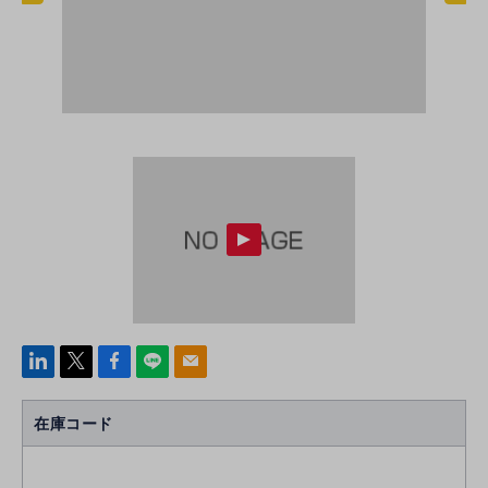
linke
x
Face
line
mail
di
b
n
oo
在庫コード
k