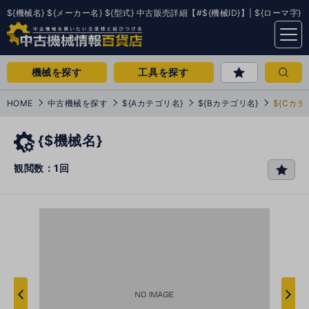
${機械名} ${メーカー名} ${型式} 中古販売詳細【#${機械ID}】| ${ローマ字}
menu
機械を探す
工具を探す
HOME
中古機械を探す
${Aカテゴリ名}
${Bカテゴリ名}
${Cカテ
{$機械名}
観閲数：1回
favo
rit
e
次
へ
へ
前