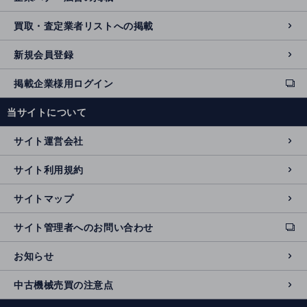
買取・査定業者リストへの掲載
新規会員登録
掲載企業様用ログイン
ext
e
当サイトについて
r
n
サイト運営会社
al
si
サイト利用規約
t
e
サイトマップ
サイト管理者へのお問い合わせ
ext
e
お知らせ
r
n
中古機械売買の注意点
al
si