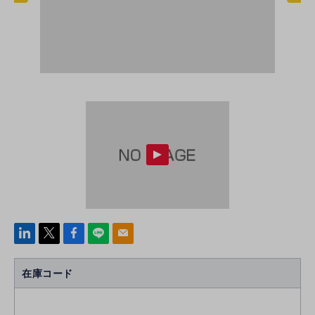
linke
x
Face
line
mail
di
b
n
oo
在庫コード
k