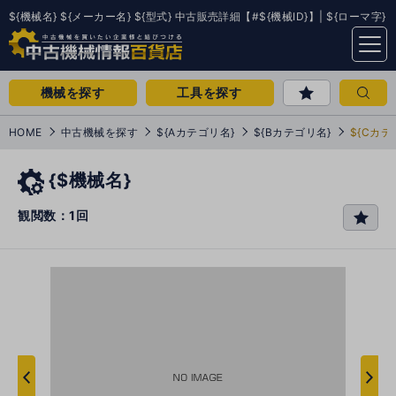
${機械名} ${メーカー名} ${型式} 中古販売詳細【#${機械ID}】| ${ローマ字}
menu
機械を探す
工具を探す
HOME
中古機械を探す
${Aカテゴリ名}
${Bカテゴリ名}
${Cカテ
{$機械名}
観閲数：1回
favo
rit
e
次
へ
へ
前