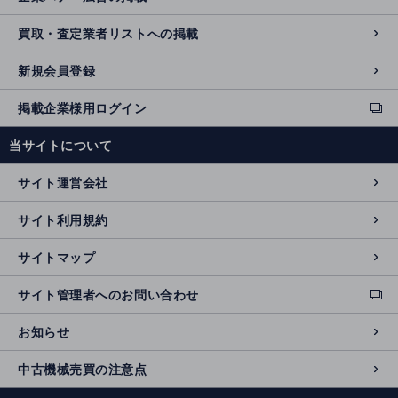
買取・査定業者リストへの掲載
新規会員登録
掲載企業様用ログイン
ext
e
当サイトについて
r
n
サイト運営会社
al
si
サイト利用規約
t
e
サイトマップ
サイト管理者へのお問い合わせ
ext
e
お知らせ
r
n
中古機械売買の注意点
al
si