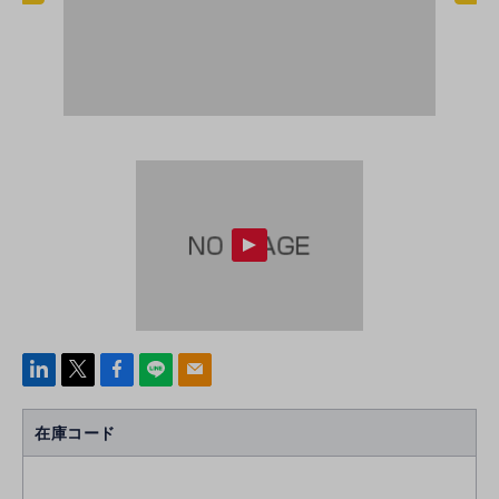
linke
x
Face
line
mail
di
b
n
oo
在庫コード
k