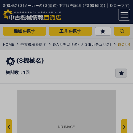
${機械名} ${メーカー名} ${型式} 中古販売詳細【#${機械ID}】| ${ローマ字}
menu
機械を探す
工具を探す
HOME
中古機械を探す
${Aカテゴリ名}
${Bカテゴリ名}
${Cカテ
{$機械名}
観閲数：1回
favo
rit
e
次
へ
へ
前