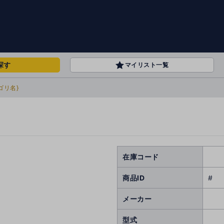
探す
マイリスト一覧
ゴリ名}
在庫コード
商品ID
#
メーカー
型式