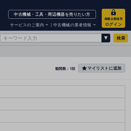
中古機械・工具・周辺機器を売りたい方
掲載企業様用
ログイン
サービスのご案内
中古機械の業者情報
検索
サービスのご案内
掲載企業一覧
お知らせ
買取・査定業者リスト
中古機械販売の注意点
サイト利用規約
マイリストに追加
favo
観閲数：1回
サイト運営会社
rit
メルマガバックナンバー
e