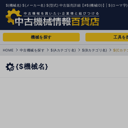
${機械名} ${メーカー名} ${型式} 中古販売詳細【#${機械ID}】| ${ローマ字}
機械を探す
工具を
HOME
中古機械を探す
${Aカテゴリ名}
${Bカテゴリ名}
${Cカテ
{$機械名}