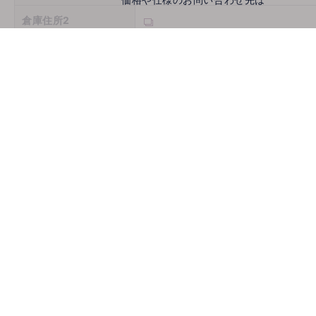
倉庫住所2
倉庫住所3
営業時間
定休日
お問い合わせ
メールでお問い合わせ
mail
取扱機種
ホームページ
古物商許可番号
推薦会社
登録年月日
2026/08/09