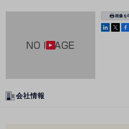
画像を
prin
ti
linke
x
Face
n
di
b
g
n
oo
k
会社情報