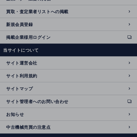
買取・査定業者リストへの掲載
新規会員登録
掲載企業様用ログイン
ext
e
当サイトについて
r
n
サイト運営会社
al
si
サイト利用規約
t
e
サイトマップ
サイト管理者へのお問い合わせ
ext
e
お知らせ
r
n
中古機械売買の注意点
al
si