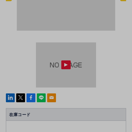
linke
x
Face
line
mail
di
b
n
oo
在庫コード
k