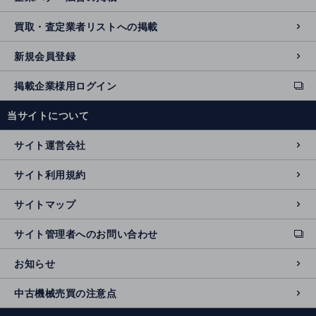
買取・査定業者リストへの掲載
新規会員登録
掲載企業様用ログイン
ext
e
当サイトについて
r
n
サイト運営会社
al
si
サイト利用規約
t
e
サイトマップ
サイト管理者へのお問い合わせ
ext
e
お知らせ
r
n
中古機械売買の注意点
al
si