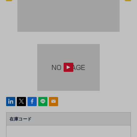
linke
x
Face
line
mail
di
b
n
oo
在庫コード
k