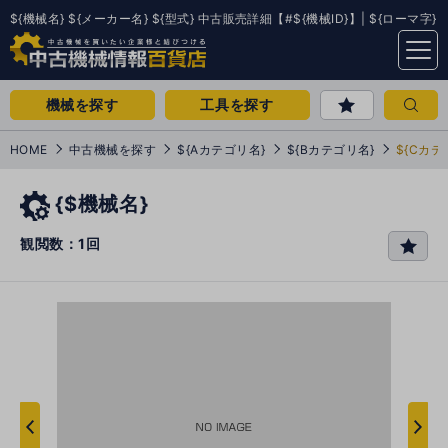
${機械名} ${メーカー名} ${型式} 中古販売詳細【#${機械ID}】| ${ローマ字}
menu
機械を探す
工具を探す
HOME
中古機械を探す
${Aカテゴリ名}
${Bカテゴリ名}
${Cカテ
{$機械名}
観閲数：1回
favo
rit
e
次
へ
へ
前