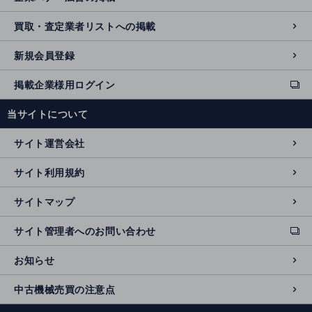
買取・査定業者リストへの掲載
新規会員登録
掲載企業様用ログイン
ext
e
当サイトについて
r
n
サイト運営会社
al
si
サイト利用規約
t
e
サイトマップ
サイト管理者へのお問い合わせ
ext
e
お知らせ
r
n
中古機械売買の注意点
al
si