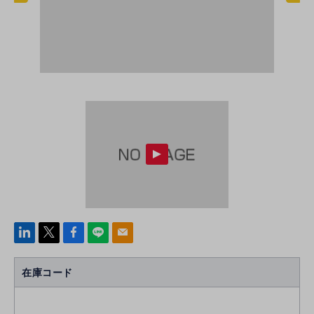
linke
x
Face
line
mail
di
b
n
oo
在庫コード
k