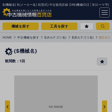
${機械名} ${メーカー名} ${型式} 中古販売詳細【#${機械ID}】| ${ローマ字}
menu
機械を探す
工具を探す
HOME
中古機械を探す
${Aカテゴリ名}
${Bカテゴリ名}
${Cカテ
{$機械名}
観閲数：1回
favo
rit
e
次
へ
へ
前