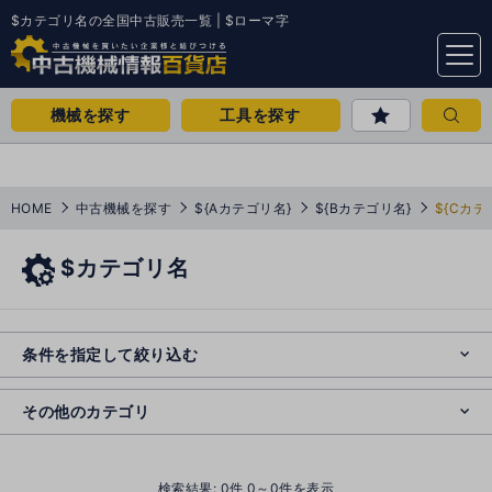
$カテゴリ名の全国中古販売一覧 | $ローマ字
menu
機械を探す
工具を探す
HOME
中古機械を探す
${Aカテゴリ名}
${Bカテゴリ名}
${Cカテ
$カテゴリ名
e
s
o
e
cl
条件を指定して絞り込む
s
o
cl
その他のカテゴリ
()
検索結果:
0
件 0～0件を表示