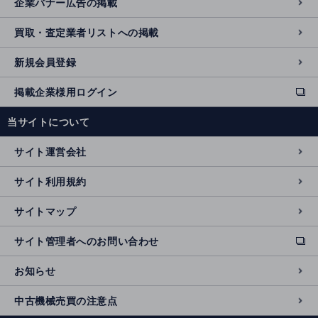
企業バナー広告の掲載
買取・査定業者リストへの掲載
新規会員登録
掲載企業様用ログイン
ext
e
当サイトについて
r
n
サイト運営会社
al
si
サイト利用規約
t
e
サイトマップ
サイト管理者へのお問い合わせ
ext
e
お知らせ
r
n
中古機械売買の注意点
al