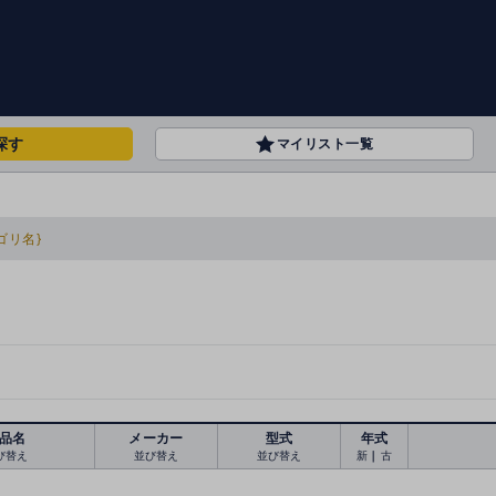
探す
マイリスト一覧
ゴリ名}
品名
メーカー
型式
年式
び替え
並び替え
並び替え
新
｜
古