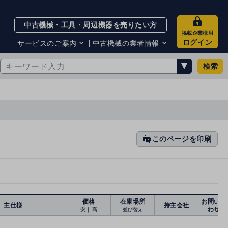
中古機械・工具・周辺機器を売りたい方
掲載企業様用
ログイン
サービスのご案内
中古機械の業者情報
検索
サービスのご案内
掲載企業一覧
お知らせ
買取・査定業者リスト
中古機械販売の注意点
サイト利用規約
サイト運営会社
メルマガバックナンバー
このページを印刷
prin
ti
n
g
価格
在庫場所
お問い合
主仕様
持主会社
わせ
安
｜
高
並び替え