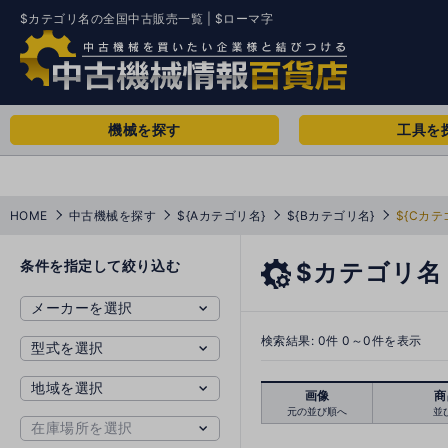
$カテゴリ名の全国中古販売一覧 | $ローマ字
機械を探す
工具を
HOME
中古機械を探す
${Aカテゴリ名}
${Bカテゴリ名}
${Cカテ
条件を指定して絞り込む
$カテゴリ名
検索結果:
0
件 0～0件を表示
画像
商
元の並び順へ
並