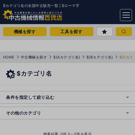
$カテゴリ名の全国中古販売一覧 | $ローマ字
menu
機械を探す
工具を探す
HOME
中古機械を探す
${Aカテゴリ名}
${Bカテゴリ名}
${Cカテ
$カテゴリ名
e
s
o
e
cl
条件を指定して絞り込む
s
o
cl
その他のカテゴリ
()
検索結果:
0
件 0～0件を表示