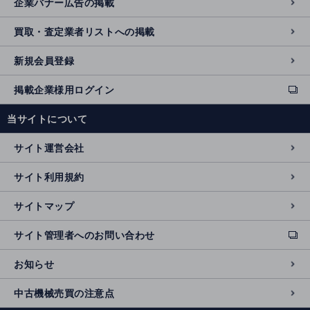
企業バナー広告の掲載
買取・査定業者リストへの掲載
新規会員登録
掲載企業様用ログイン
ext
e
当サイトについて
r
n
サイト運営会社
al
si
サイト利用規約
t
e
サイトマップ
サイト管理者へのお問い合わせ
ext
e
お知らせ
r
n
中古機械売買の注意点
al