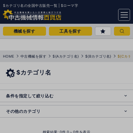
$カテゴリ名の全国中古販売一覧 | $ローマ字
menu
機械を探す
工具を探す
HOME
中古機械を探す
${Aカテゴリ名}
${Bカテゴリ名}
${Cカテ
$カテゴリ名
e
s
o
e
cl
条件を指定して絞り込む
s
o
cl
その他のカテゴリ
()
検索結果:
0
件 0～0件を表示