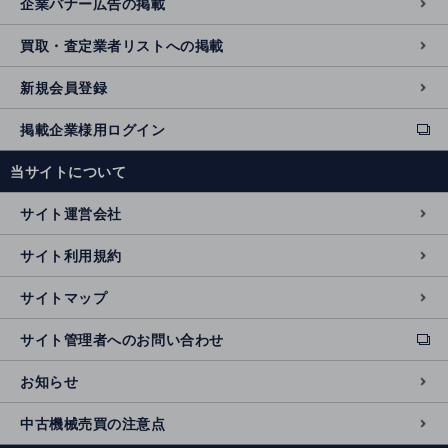
企業バナー広告の掲載
買取・査定業者リストへの掲載
新規会員登録
掲載企業様用ログイン
ext
e
当サイトについて
r
n
サイト運営会社
al
si
サイト利用規約
t
e
サイトマップ
サイト管理者へのお問い合わせ
ext
e
お知らせ
r
n
中古機械売買の注意点
al