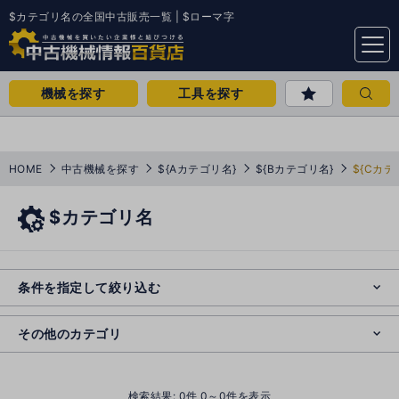
$カテゴリ名の全国中古販売一覧 | $ローマ字
menu
機械を探す
工具を探す
HOME
中古機械を探す
${Aカテゴリ名}
${Bカテゴリ名}
${Cカテ
$カテゴリ名
e
s
o
e
cl
条件を指定して絞り込む
s
o
cl
その他のカテゴリ
()
検索結果:
0
件 0～0件を表示