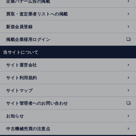
企業バナー広告の掲載
買取・査定業者リストへの掲載
新規会員登録
掲載企業様用ログイン
ext
e
当サイトについて
r
n
サイト運営会社
al
si
サイト利用規約
t
e
サイトマップ
サイト管理者へのお問い合わせ
ext
e
お知らせ
r
n
中古機械売買の注意点
al