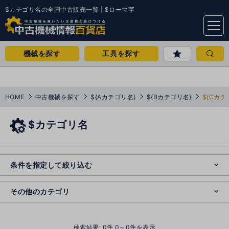
$カテゴリ名の全国中古販売一覧 | $ローマ字
menu
機械を探す
工具を探す
HOME
中古機械を探す
${Aカテゴリ名}
${Bカテゴリ名}
${Cカテ
$カテゴリ名
e
s
o
e
cl
条件を指定して絞り込む
s
o
cl
その他のカテゴリ
()
検索結果:
0
件 0～0件を表示