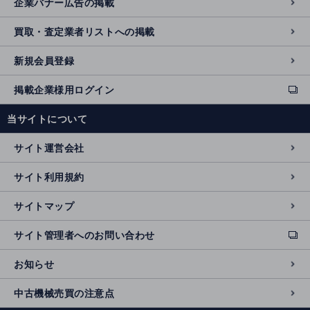
企業バナー広告の掲載
買取・査定業者リストへの掲載
新規会員登録
掲載企業様用ログイン
ext
e
当サイトについて
r
n
サイト運営会社
al
si
サイト利用規約
t
e
サイトマップ
サイト管理者へのお問い合わせ
ext
e
お知らせ
r
n
中古機械売買の注意点
al