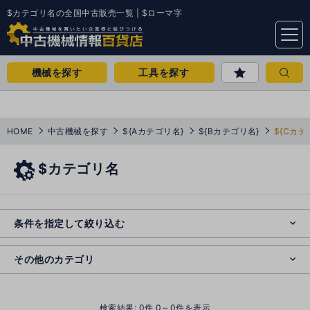
$カテゴリ名の全国中古販売一覧 | $ローマ字
menu
機械を探す
工具を探す
HOME
中古機械を探す
${Aカテゴリ名}
${Bカテゴリ名}
${Cカテ
$カテゴリ名
e
s
o
e
cl
条件を指定して絞り込む
s
o
cl
その他のカテゴリ
()
検索結果:
0
件 0～0件を表示