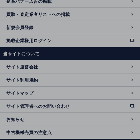
企業バナー広告の掲載
買取・査定業者リストへの掲載
新規会員登録
掲載企業様用ログイン
ext
e
当サイトについて
r
n
サイト運営会社
al
si
サイト利用規約
t
e
サイトマップ
サイト管理者へのお問い合わせ
ext
e
お知らせ
r
n
中古機械売買の注意点
al